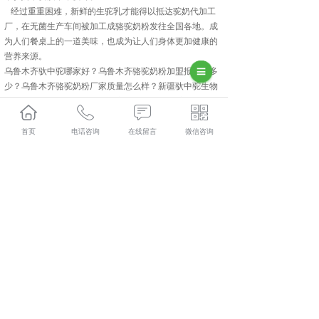
经过重重困难，新鲜的生驼乳才能得以抵达驼奶代加工
厂，在无菌生产车间被加工成骆驼奶粉发往全国各地。成
为人们餐桌上的一道美味，也成为让人们身体更加健康的
营养来源。
乌鲁木齐驮中驼哪家好？乌鲁木齐骆驼奶粉加盟报价是多
少？乌鲁木齐骆驼奶粉厂家质量怎么样？新疆驮中驼生物
科技有限公司专业承接乌鲁木齐驮中驼,乌鲁木齐骆驼奶粉
加盟,乌鲁木齐骆驼奶粉厂家,乌鲁木齐骆驼奶粉批发,,电话:
400-118-8195
首页
电话咨询
在线留言
微信咨询
相关标签：
骆驼奶粉加盟
,
骆驼奶粉批发
,
驮中驼
,
上一条：
乌鲁木齐骆驼奶粉批发分享介绍驼奶粉存储知识
下一条：
乌鲁木齐全脂驼乳粉结块能不能继喝
365系统