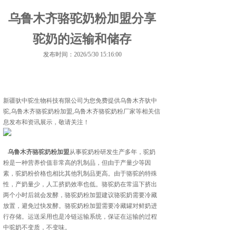
乌鲁木齐骆驼奶粉加盟分享
驼奶的运输和储存
发布时间：2026/5/30 15:16:00
新疆驮中驼生物科技有限公司为您免费提供
乌鲁木齐驮中
驼
,乌鲁木齐骆驼奶粉加盟,乌鲁木齐骆驼奶粉厂家等相关信
息发布和资讯展示，敬请关注！
乌鲁木齐骆驼奶粉加盟
从事驼奶粉研发生产多年，驼奶
粉是一种营养价值非常高的乳制品，但由于产量少等因
素，驼奶粉价格也相比其他乳制品更高。由于骆驼的特殊
性，产奶量少，人工挤奶效率也低。骆驼奶在常温下挤出
两个小时后就会发酵，骆驼奶粉加盟建议骆驼奶需要冷藏
放置，避免过快发酵。骆驼奶粉加盟需要冷藏罐对鲜奶进
行存储。运送采用也是冷链运输系统，保证在运输的过程
中驼奶不变质，不变味。