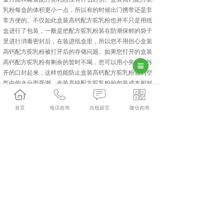
乳粉每盒的体积更小一点，所以有的时候出门携带还是非
常方便的。不仅如此盒装高钙配方驼乳粉也并不只是用纸
盒进行了包装，一般是把配方驼乳粉装在防潮保鲜的袋子
里进行消毒密封后，在装进纸盒里，所以您不用担心盒装
高钙配方驼乳粉被打开后的存储问题。如果您打开的盒装
高钙配方驼乳粉有剩余的暂时不喝，您可以用小夹子把拆
开的口封起来，这样也能防止盒装高钙配方驼乳粉遇到空
气中的水分而受潮。盒装高钙配方驼乳粉的包装成本相对
于罐装驼乳粉稍微低一点。因为二者包装用的材料以及生
产工艺都有所区别，各自有各自的特点，所以您选择盒装
首页
电话咨询
在线留言
微信咨询
高钙配方驼乳粉或者是罐装高钙配方驼乳粉都是可以的。
相关标签：
上一条：
乌鲁木齐全脂驼乳粉
下一条：
乌鲁木齐驮中驼高钙壳寡糖配方驼乳粉
365系统